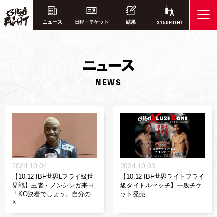
ニュース
日程・チケット
結果
3150FIGHT
ニ
ュース
NEWS
2024.10.04
2024.10.03
【10.12 IBF世界Lフライ級世
【10.12 IBF世界ライトフライ
界戦】王者・ノンシンガ来日
級タイトルマッチ】一般チケ
「KO決着でしょう。自分の
ット発売
K...