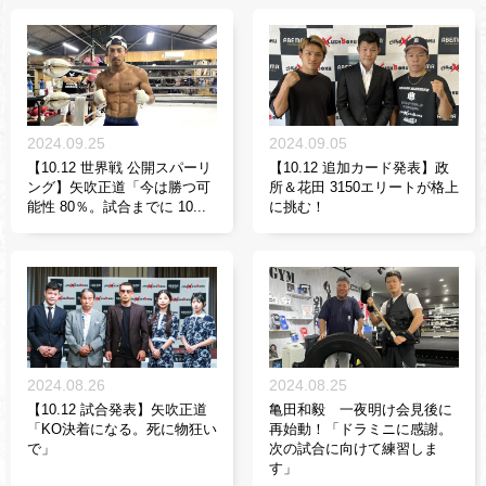
2024.09.25
2024.09.05
【10.12 世界戦 公開スパーリ
【10.12 追加カード発表】政
ング】矢吹正道「今は勝つ可
所＆花田 3150エリートが格上
能性 80％。試合までに 10...
に挑む！
2024.08.26
2024.08.25
【10.12 試合発表】矢吹正道
亀田和毅 一夜明け会見後に
「KO決着になる。死に物狂い
再始動！「ドラミニに感謝。
で」
次の試合に向けて練習しま
す」