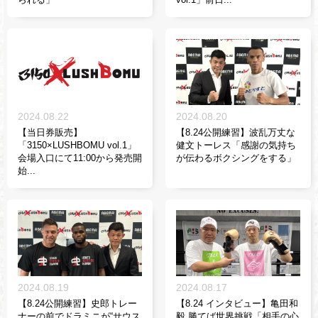
2024.08.22
2024.08.20
【当日券販売】
【8.24公開練習】波乱万丈な
「3150×LUSHBOMU vol.1」
健文トーレス「感謝の気持ち
会場入口にて11:00から発売開
が伝わるボクシングをする」
始...
2024.08.19
2024.08.17
【8.24公開練習】史郎トレー
【8.24 インタビュー】亀田和
ナーの前でドラミニが“サウス
毅 勝てば世界挑戦「相手の心