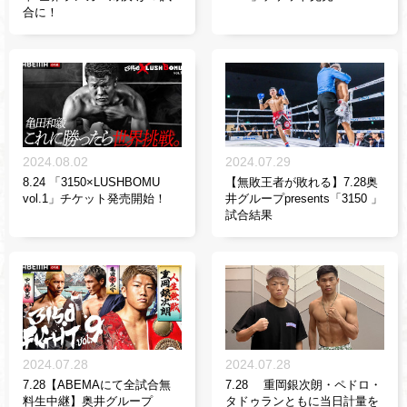
合に！
2024.08.02
2024.07.29
8.24 「3150×LUSHBOMU
【無敗王者が敗れる】7.28奥
vol.1」チケット発売開始！
井グループpresents「3150 」
試合結果
2024.07.28
2024.07.28
7.28【ABEMAにて全試合無
7.28 重岡銀次朗・ペドロ・
料生中継】奥井グループ
タドゥランともに当日計量を