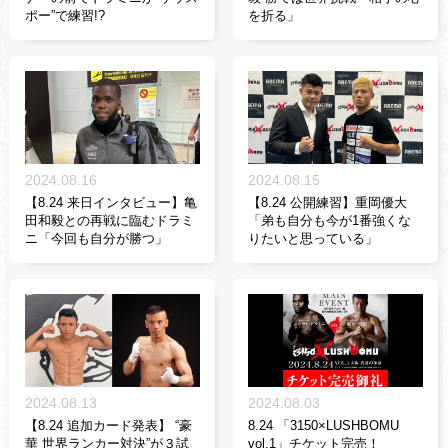
ポー”で練習!?
を折る」
2024.08.16
2024.08.15
【8.24 来日インタビュー】亀
【8.24 公開練習】重岡優大
田和毅との再戦に臨むドラミ
「弟も自分も今が1番強くな
ニ「今回も自分が勝つ」
りたいと思っている」
2024.08.13
2024.08.03
【8.24 追加カード発表】 “豪
8.24 「3150×LUSHBOMU
華 世界ランカー対決”が３試
vol.1」チケット完売！