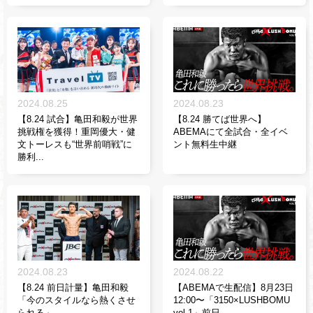
2024.08.25
2024.08.23
【8.24 試合】亀田和毅が世界
【8.24 勝てば世界へ】
挑戦権を獲得！重岡優大・健
ABEMAにて全試合・全イベ
文トーレスも“世界前哨戦”に
ント無料生中継
勝利...
2024.08.23
2024.08.22
【8.24 前日計量】亀田和毅
【ABEMAで生配信】8月23日
「今のスタイルなら熱くさせ
12:00〜「3150×LUSHBOMU
られる」
vol.1」前日...