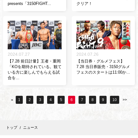
presents「3150FIGHT...
クリア！
2024.07.27
2024.07.26
【7.28 前日計量】王者・重岡
【当日券・グルメフェス】
「KOを期待されている。観て
7.28 当日券販売・3150グルメ
いる方に楽しんでもらえる試
フェスのスタートは11:00か...
合を...
«
1
2
3
4
5
6
7
8
9
10
>>
トップ
ニュース
/