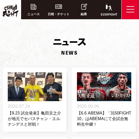
ニュース
日程・チケット
結果
3150FIGHT
ニ
ュース
NEWS
2026.07.24
2026.06.06
【9.23 試合発表】亀田京之介
【6.6 ABEMA】「3150FIGHT
が地元でセバスチャン・エル
10」はABEMAにて全試合無
ナンデスと対戦！
料生中継！