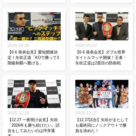
2026.04.08
2026.04.07
【6.6 発表会見】愛知開催決
【6.6 発表会見】ダブル世界
定！矢吹正道「KOで勝って3
タイトルマッチ開催！王者・
階級制覇へ繋げる」
矢吹正道は2度目の防衛戦
2025.12.28
2025.12.27
【12.27 一夜明け会見】矢吹
【12.27試合】矢吹がまたして
「2026年も勝ち続けたい。試
も最終回にノックアウトで勝
合をしてみたいのは坪井選
負を決めた！