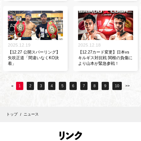
2025.12.19
2025.12.18
【12.27 公開スパーリング】
【12.27カード変更】日本vs
矢吹正道「間違いなくKO決
キルギス対抗戦 関根の負傷に
着」
より山本が緊急参戦！
«
1
2
3
4
5
6
7
8
9
10
>>
トップ
ニュース
/
リ
ンク