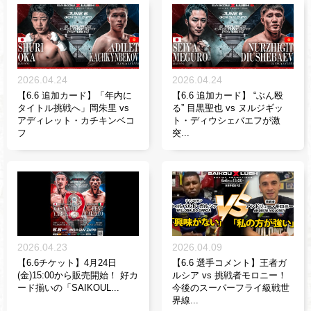
2026.04.24
2026.04.24
【6.6 追加カード】「年内に
【6.6 追加カード】 “ぶん殴
タイトル挑戦へ」岡朱里 vs
る” 目黒聖也 vs ヌルジギッ
アディレット・カチキンベコ
ト・ディウシェバエフが激
フ
突...
2026.04.23
2026.04.09
【6.6チケット】4月24日
【6.6 選手コメント】王者ガ
(金)15:00から販売開始！ 好カ
ルシア vs 挑戦者モロニー！
ード揃いの「SAIKOUL...
今後のスーパーフライ級戦世
界線...