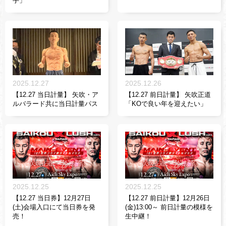
手」
2025.12.27
2025.12.26
【12.27 当日計量】 矢吹・ア
【12.27 前日計量】 矢吹正道
ルバラード共に当日計量パス
「KOで良い年を迎えたい」
2025.12.25
2025.12.25
【12.27 当日券】12月27日
【12.27 前日計量】12月26日
(土)会場入口にて当日券を発
(金)13:00～ 前日計量の模様を
売！
生中継！