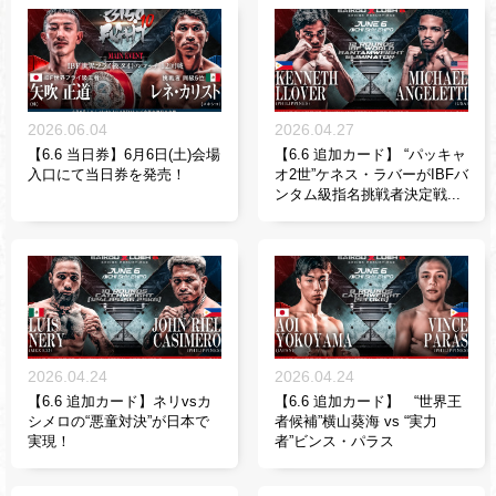
2026.06.04
2026.04.27
【6.6 当日券】6月6日(土)会場
【6.6 追加カード】 “パッキャ
入口にて当日券を発売！
オ2世”ケネス・ラバーがIBFバ
ンタム級指名挑戦者決定戦...
2026.04.24
2026.04.24
【6.6 追加カード】ネリvsカ
【6.6 追加カード】 “世界王
シメロの“悪童対決”が日本で
者候補”横山葵海 vs “実力
実現！
者”ビンス・パラス