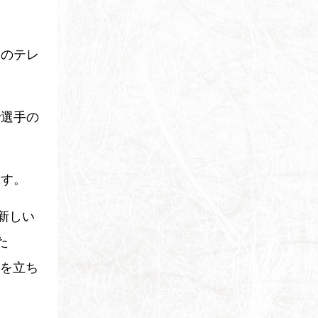
チのテレ
で選手の
ます。
新しい
た
」を立ち