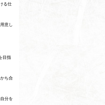
だける仕
を用意し
を目指
分かち合
り自分を