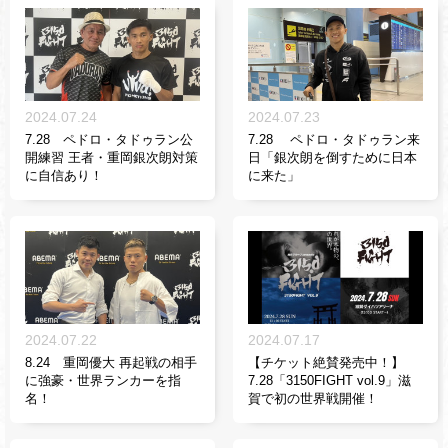
2024.07.24
2024.07.23
7.28 ペドロ・タドゥラン公
7.28 ペドロ・タドゥラン来
開練習 王者・重岡銀次朗対策
日「銀次朗を倒すために日本
に自信あり！
に来た」
2024.07.22
2024.07.17
8.24 重岡優大 再起戦の相手
【チケット絶賛発売中！】
に強豪・世界ランカーを指
7.28「3150FIGHT vol.9」滋
名！
賀で初の世界戦開催！