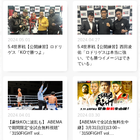
2024.05.01
2024.04.27
5.4世界戦【公開練習】ロドリ
5.4世界戦【公開練習】西田凌
ゲス「KOで勝つよ」
佑「ロドリゲスは本当に強
い。でも勝つイメージはでき
ている」
2024.04.01
2024.03.30
【豪快KOに波乱も】 ABEMA
【ABEMAで全試合無料生中
で期間限定“全試合無料視聴”
継】3月31日(日)13:00～
「3150FIGHT vol...
「3150FIGHT vol....