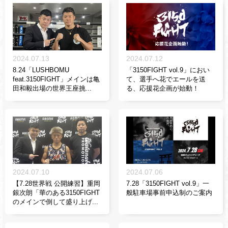
2024.07.13
2024.07.12
8.24「LUSHBOMU
「3150FIGHT vol.9」におい
feat.3150FIGHT」メインは亀
て、選手へ花でエールを送
田和毅出場の世界王座挑...
る、応援花企画が始動！
2024.07.10
2024.07.06
【7.28世界戦 公開練習】重岡
7.28「3150FIGHT vol.9」一
銀次朗「華のある3150FIGHT
般駐車場事前申込制のご案内
のメインで倒して盛り上げ...