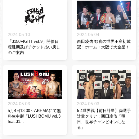
2024.05.10
2024.05.04
「3150FIGHT vol.9」開催日
西田凌佑 歓喜の世界王座初戴
程延期及びチケット払い戻し
冠！ホーム・大阪で大金星！
のご案内
2024.05.03
2024.05.03
5月4日13:00～ABEMAにて無
5.4世界戦【前日計量】両選手
料生中継「LUSHBOMU vol.3
計量クリア！西田凌佑「明
feat.31...
日、世界チャンピオンにな
る」