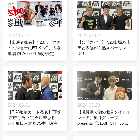
2024.07.02
2024.07.02
【出演者発表】7.28ハーフタ
【公開スパー】7.28出場の花
イムショーにET-KING、入場
田と森脇が白熱スパーリン
歌唱でt-Aceの出演が決定...
グ！
2024.06.21
2024.05.29
【7.28追加カード発表】再戦
【滋賀県で初の世界タイトル
で“殴り合い”完全決着なる
マッチ】奥井グループ
か！亀田京之介VS中川麦茶
presents「3150FIGHT vol...