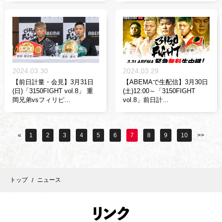
2024.03.30
2024.03.29
【前日計量・会見】3月31日
【ABEMAで生配信】3月30日
(日)「3150FIGHT vol.8」 重
(土)12:00～「3150FIGHT
岡兄弟vsフィリピ...
vol.8」前日計...
«
1
2
3
4
5
6
7
8
9
10
>>
トップ
ニュース
/
リ
ンク