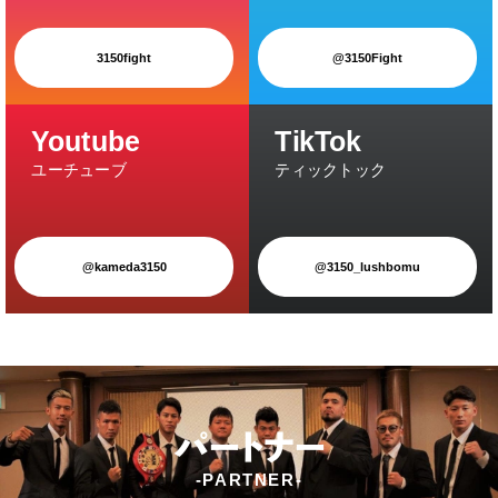
3150fight
@3150Fight
Youtube
TikTok
@kameda3150
@3150_lushbomu
パ
ートナー
-PARTNER-