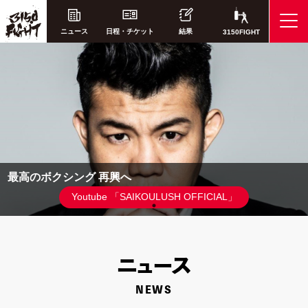
ニュース
日程・チケット
結果
3150FIGHT
最高のボクシング 再興へ
Youtube 「SAIKOULUSH OFFICIAL」
ニ
ュース
NEWS