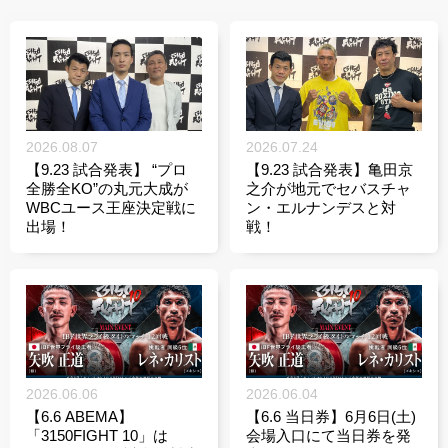
2026.08.07
2026.07.24
【9.23 試合発表】 “プロ
【9.23 試合発表】亀田京
全勝全KO”の丸元大成が
之介が地元でセバスチャ
WBCユース王座決定戦に
ン・エルナンデスと対
出場！
戦！
2026.06.06
2026.06.04
【6.6 ABEMA】
【6.6 当日券】6月6日(土)
「3150FIGHT 10」は
会場入口にて当日券を発