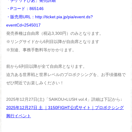
「チケットぴあ」発売詳細
・Pコード：865146
・販売用URL：
http://ticket.pia.jp/pia/event.ds?
eventCd=2545017
発売券種は自由席（税込3,300円）のみとなります。
※リングサイドから6列目以降が自由席となります
※別途、事務手数料等がかかります。
前から6列目以降が全て自由席となります。
迫力ある世界戦と世界レベルのプロボクシングを、お手頃価格で
ぜひ間近でお楽しみください！
2025年12月27日(土)「SAIKOU×LUSH vol.4」詳細は下記から↓
2025年12月27日 土 ｜3150FIGHT公式サイト｜プロボクシング
興行イベント