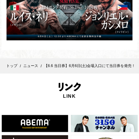
トップ
ニュース
【6.6 当日券】6月6日(土)会場入口にて当日券を発売！
/
/
リ
ンク
LINK