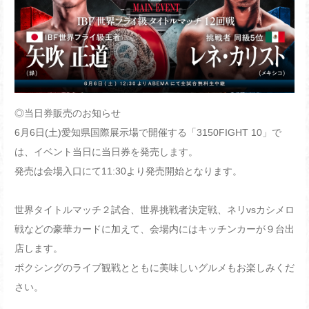
◎当日券販売のお知らせ
6月6日(土)愛知県国際展示場で開催する「3150FIGHT 10」で
は、イベント当日に当日券を発売します。
発売は会場入口にて11:30より発売開始となります。
世界タイトルマッチ２試合、世界挑戦者決定戦、ネリvsカシメロ
戦などの豪華カードに加えて、会場内にはキッチンカーが９台出
店します。
ボクシングのライブ観戦とともに美味しいグルメもお楽しみくだ
さい。