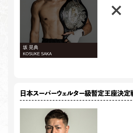
坂 晃典
KOSUKE SAKA
日本スーパーウェルター級暫定王座決定戦