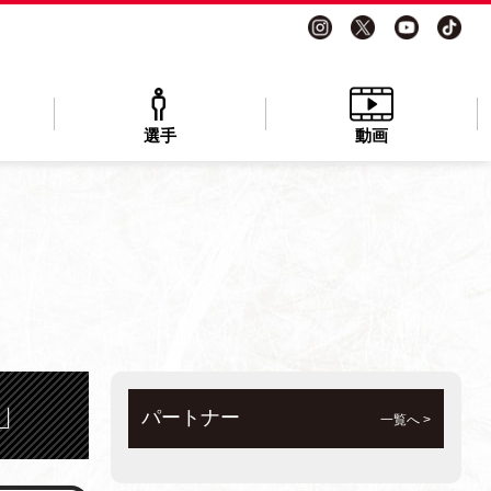
選手
動画
」
パートナー
一覧へ >