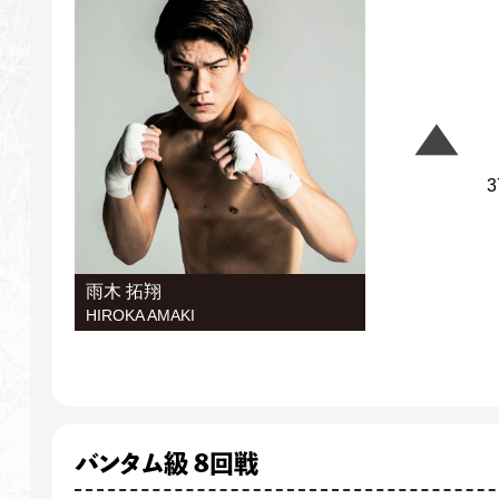
3
雨木 拓翔
HIROKA AMAKI
バンタム級 8回戦