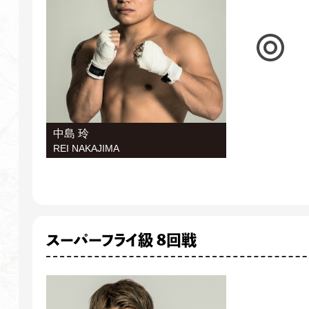
中島 玲
REI NAKAJIMA
スーパーフライ級 8回戦