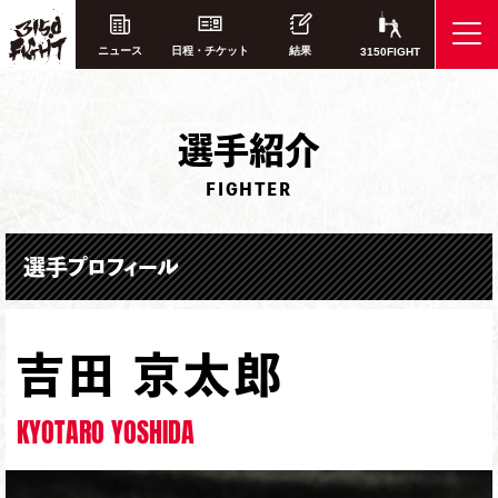
ニュース
日程・チケット
結果
3150FIGHT
選
手紹介
FIGHTER
選手プロフィール
吉田 京太郎
KYOTARO YOSHIDA