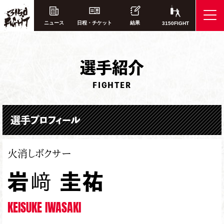
ニュース
日程・チケット
結果
3150FIGHT
選
手紹介
FIGHTER
選手プロフィール
火消しボクサー
岩﨑 圭祐
KEISUKE IWASAKI