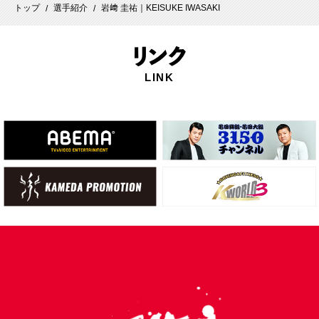
トップ
選手紹介
岩﨑 圭祐｜KEISUKE IWASAKI
/
/
リ
ンク
LINK