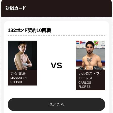
対戦カード
132ポンド契約10回戦
VS
力石 政法
カルロス・フ
ローレス
MASANORI
RIKIISHI
CARLOS
FLORES
見どころ