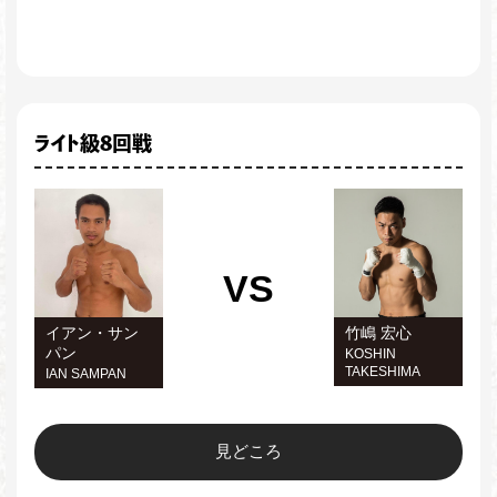
ライト級8回戦
VS
イアン・サン
竹嶋 宏心
パン
KOSHIN
TAKESHIMA
IAN SAMPAN
見どころ