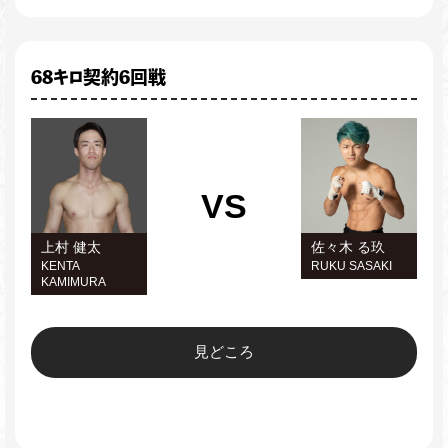
68キロ契約6回戦
VS
上村 健太
佐々木 る玖
KENTA
RUKU SASAKI
KAMIMURA
見どころ