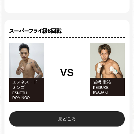
スーパーフライ級8回戦
VS
エスネス・ド
岩﨑 圭祐
ミンゴ
KEISUKE
IWASAKI
ESNETH
DOMINGO
見どころ