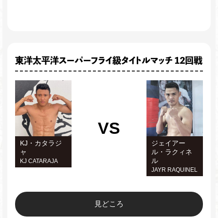
東洋太平洋スーパーフライ級タイトルマッチ 12回戦
VS
KJ・カタラジ
ジェイアー
ャ
ル・ラクィネ
ル
KJ CATARAJA
JAYR RAQUINEL
見どころ