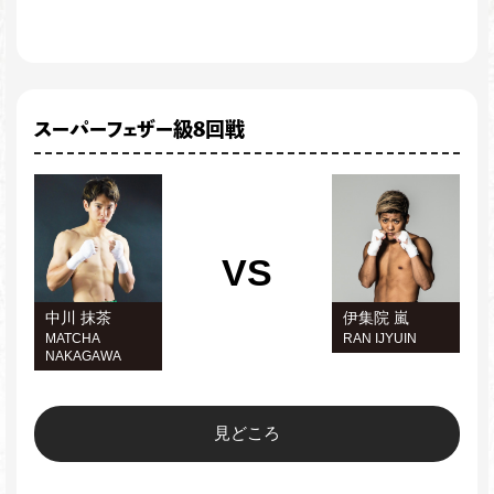
スーパーフェザー級8回戦
VS
中川 抹茶
伊集院 嵐
MATCHA
RAN IJYUIN
NAKAGAWA
見どころ