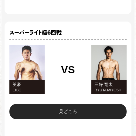
スーパーライト級6回戦
VS
英豪
三好 竜太
EIGO
RYUTA MIYOSHI
見どころ