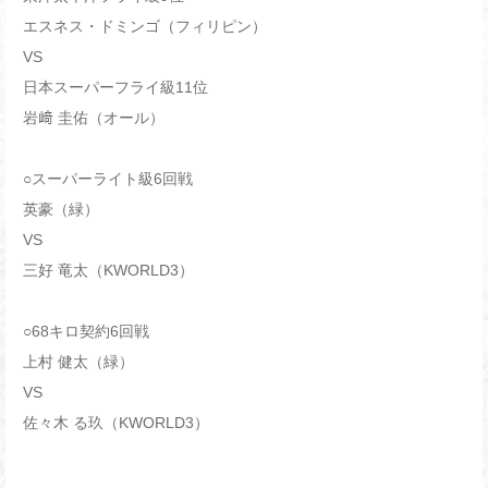
エスネス・ドミンゴ（フィリピン）
VS
日本スーパーフライ級11位
岩﨑 圭佑（オール）
○スーパーライト級6回戦
英豪（緑）
VS
三好 竜太（KWORLD3）
○68キロ契約6回戦
上村 健太（緑）
VS
佐々木 る玖（KWORLD3）