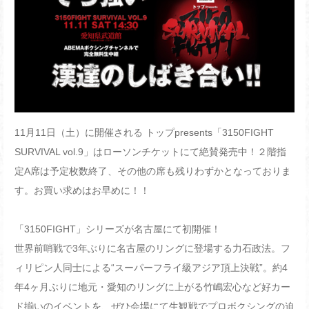
11月11日（土）に開催される トップpresents「3150FIGHT
SURVIVAL vol.9」はローソンチケットにて絶賛発売中！２階指
定A席は予定枚数終了、その他の席も残りわずかとなっておりま
す。お買い求めはお早めに！！
「3150FIGHT」シリーズが名古屋にて初開催！
世界前哨戦で3年ぶりに名古屋のリングに登場する力石政法。フ
ィリピン人同士による“スーパーフライ級アジア頂上決戦”。約4
年4ヶ月ぶりに地元・愛知のリングに上がる竹嶋宏心など好カー
ド揃いのイベントを、ぜひ会場にて生観戦でプロボクシングの迫