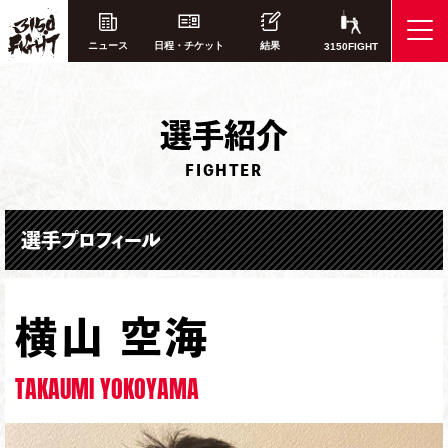
ニュース
日程・チケット
結果
3150FIGHT
選
手紹介
FIGHTER
選手プロフィール
横山 空海
TAKAUMI YOKOYAMA