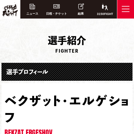
ニュース
日程・チケット
結果
3150FIGHT
選
手紹介
FIGHTER
選手プロフィール
ベクザット・エルゲショ
フ
BEKZAT ERGESHOV