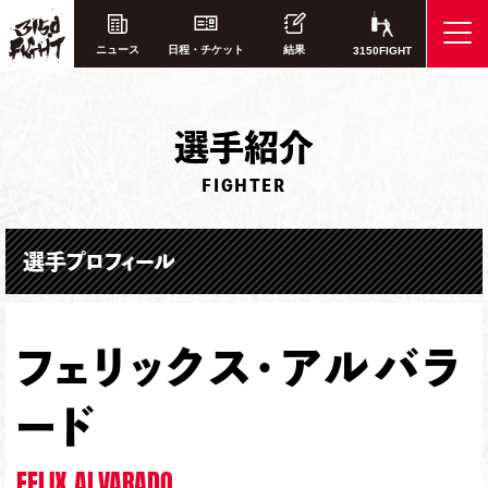
ニュース
日程・チケット
結果
3150FIGHT
選
手紹介
FIGHTER
選手プロフィール
フェリックス・アルバラ
ード
FELIX ALVARADO