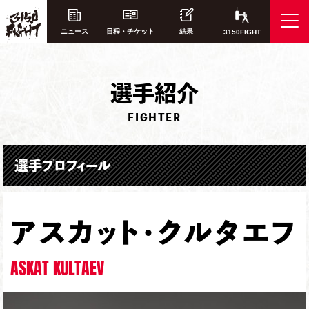
ニュース
日程・チケット
結果
3150FIGHT
選
手紹介
FIGHTER
選手プロフィール
アスカット・クルタエフ
ASKAT KULTAEV