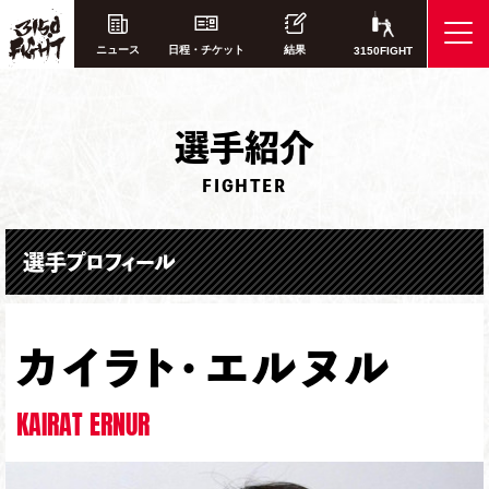
ニュース
日程・チケット
結果
3150FIGHT
選
手紹介
FIGHTER
選手プロフィール
カイラト・エルヌル
KAIRAT ERNUR