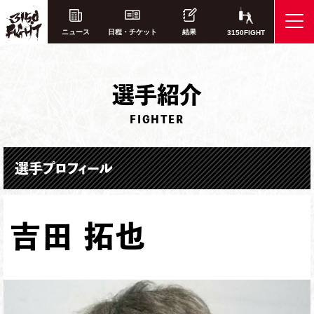
ニュース
日程・チケット
結果
3150FIGHT
選
手紹介
FIGHTER
選手プロフィール
吉田 拓也