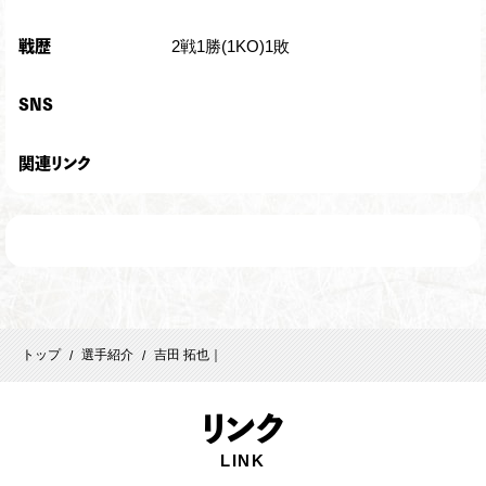
2戦1勝(1KO)1敗
戦歴
SNS
関連リンク
トップ
選手紹介
吉田 拓也｜
/
/
リ
ンク
LINK