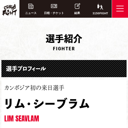
ニュース
日程・チケット
結果
3150FIGHT
選
手紹介
FIGHTER
選手プロフィール
カンボジア初の来日選手
リム・シーブラム
LIM SEAVLAM