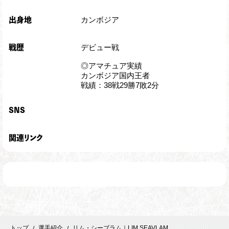
カンボジア
出身地
デビュー戦
戦歴
◎アマチュア実績
カンボジア国内王者
戦績：38戦29勝7敗2分
SNS
関連リンク
トップ
選手紹介
リム・シーブラム｜LIM SEAVLAM
/
/