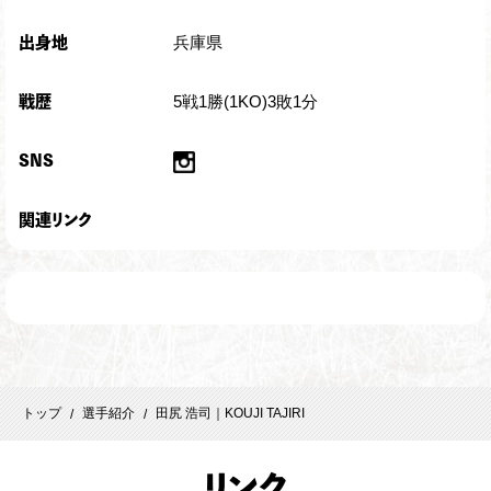
兵庫県
出身地
5戦1勝(1KO)3敗1分
戦歴
SNS
関連リンク
トップ
選手紹介
田尻 浩司｜KOUJI TAJIRI
/
/
リ
ンク