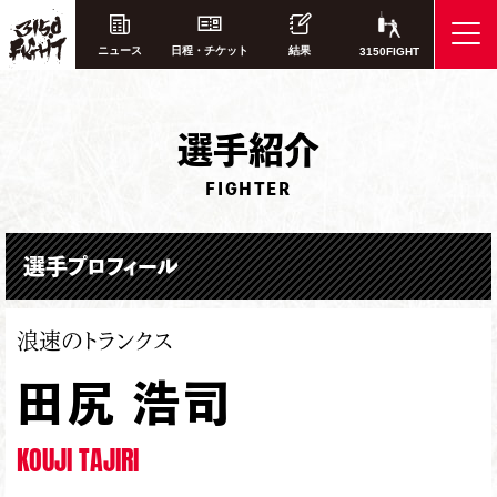
ニュース
日程・チケット
結果
3150FIGHT
選
手紹介
FIGHTER
選手プロフィール
浪速のトランクス
田尻 浩司
KOUJI TAJIRI