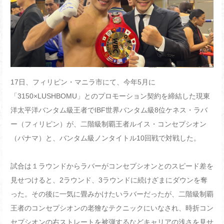
17日、フィリピン・マニラ市にて、今年5月に
「3150×LUSHBOMU」とのプロモーション契約を締結した現東
洋太平洋バンタム級王者でIBF世界バンタム級8位ケネス・ラバ
ー（フィリピン）が、二階級制覇王者ルイス・コンセプシオン
（パナマ）と、バンタム級ノンタイトル10回戦で対戦した。
試合は１ラウンドからラバーがコンセプシオンとのスピード差を
見せつけると、2ラウンド、3ラウンドに続けざまにダウンを奪
った。その後に一気に畳みかけたいラバーだったが、二階級制覇
王者のコンセプシオンの老獪なテクニックにいなされ、時折コン
セプシオンの右ストレートを被弾するなどキャリアの浅さを見せ