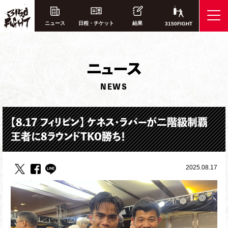
ニュース
日程・チケット
結果
3150FIGHT
ニ
ュース
NEWS
【8.17 フィリピン】 ケネス・ラバーが二階級制覇
王者に8ラウンドTKO勝ち！
2025.08.17