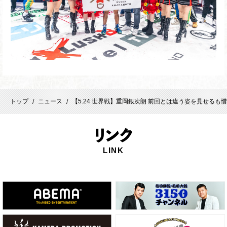
トップ
ニュース
【5.24 世界戦】重岡銀次朗 前回とは違う姿を見せるも
/
/
リ
ンク
LINK