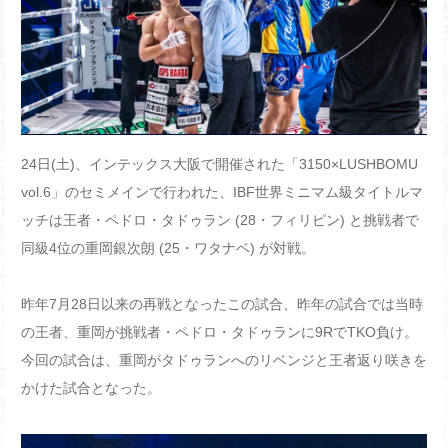
24日(土)、インテックス大阪で開催された「3150×LUSHBOMU
vol.6」のセミメインで行われた、IBF世界ミニマム級タイトルマ
ッチは王者・ペドロ・タドゥラン (28・フィリピン) と挑戦者で
同級4位の重岡銀次朗 (25・ワタナベ) が対戦。
昨年7月28日以来の再戦となったこの試合、昨年の試合では当時
の王者、重岡が挑戦者・ペドロ・タドゥランに9RでTKO負け。
今回の試合は、重岡がタドゥランへのリベンジと王者返り咲きを
かけた試合となった。