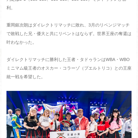
利。
重岡銀次朗はダイレクトリマッチに敗れ、3月のリベンジマッチ
で敗戦した兄・優大と共にリベントはならず。世界王座の奪還は
叶わなかった。
ダイレクトリマッチに勝利した王者・タドゥランはWBA・WBO
ミニマム級王者のオスカー・コラーゾ（プエルトリコ）との王座
統一戦を希望した。