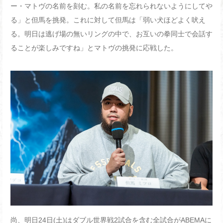
ー・マトヴの名前を刻む。私の名前を忘れられないようにしてや
る」と但馬を挑発。これに対して但馬は「弱い犬ほどよく吠え
る。明日は逃げ場の無いリングの中で、お互いの拳同士で会話す
ることが楽しみですね」とマトヴの挑発に応戦した。
尚、明日
24
日
(
土
)
はダブル世界戦
2
試合を含む全試合が
ABEMA
に