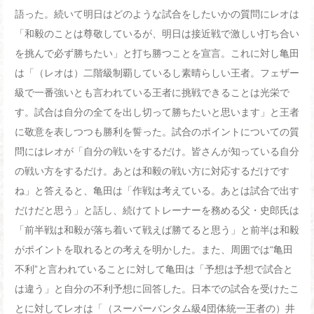
語った。続いて明日はどのような試合をしたいかの質問にレオは
「和毅のことは尊敬しているが、明日は接近戦で激しい打ち合い
を挑んで必ず勝ちたい」と打ち勝つことを宣言。これに対し亀田
は「（レオは）二階級制覇しているし素晴らしい王者。フェザー
級で一番強いとも言われている王者に挑戦できることは光栄で
す。試合は自分の全てを出し切って勝ちたいと思います」と王者
に敬意を表しつつも勝利を誓った。試合のポイントについての質
問にはレオが「自分の戦いをするだけ。皆さんが知っている自分
の戦い方をするだけ。あとは和毅の戦い方に対応するだけです
ね」と答えると、亀田は「作戦は考えている。あとは試合で出す
だけだと思う」と話し、続けてトレーナーを務める父・史郎氏は
「前半戦は和毅が落ち着いて戦えば勝てると思う」と前半は和毅
がポイントを取れるとの考えを明かした。また、周囲では“亀田
不利”と言われていることに対して亀田は「予想は予想で試合と
は違う」と自分の不利予想に回答した。日本での試合を受けたこ
とに対してレオは「（スーパーバンタム級
4
団体統一王者の）井