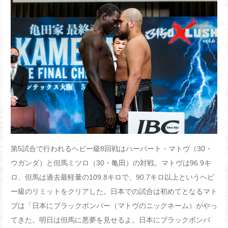
第
5
試合で行われるヘビー級
8
回戦はハーバート・マトヴ（
30
・
ウガンダ）と但馬ミツロ（
30
・亀田）の対戦。マトヴは
96.9
キ
ロ、但馬は過去最軽量の
109.8
キロで、
90.7
キロ以上というヘビ
ー級のリミットをクリアした。日本での試合は初めてとなるマト
ブは「日本にブラックボンバー（マトヴのニックネーム）がやっ
てきた。明日は但馬に悪夢を見せるよ。日本にブラックボンバ