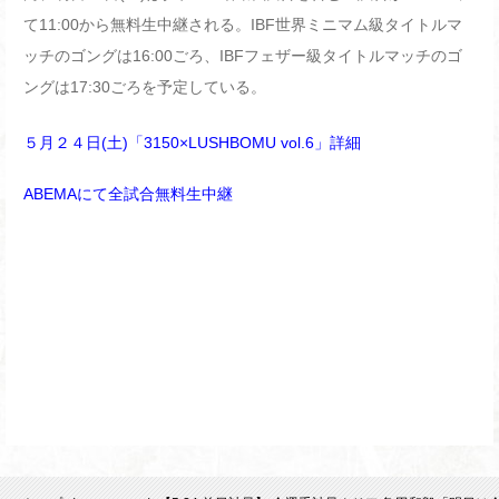
て
11:00
から無料生中継される。
IBF
世界ミニマム級タイトルマ
ッチのゴングは
16:00
ごろ、
IBF
フェザー級タイトルマッチのゴ
ングは
17:30
ごろを予定している。
５月２４日(
土)
「3150
×LUSHBOMU vol.6
」
詳細
ABEMA
にて全試合無料生中継