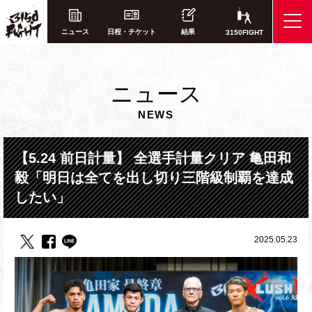
ニュース
日程・チケット
結果
3150FIGHT
ニ
ュース
NEWS
【5.24 前日計量】 全選手計量クリア 亀田和
毅「明日は全てを出し切り三階級制覇を達成
したい」
2025.05.23