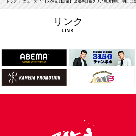
トップ
ニュース
【5.24 前日計量】 全選手計量クリア 亀田和毅「明
/
/
リ
ンク
LINK