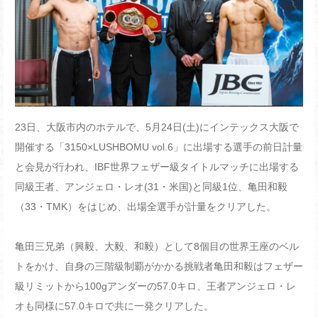
23
日、大阪市内のホテルで、
5
月
24
日
(
土
)
にインテックス大阪で
開催する「
3150×LUSHBOMU vol.6
」に出場する選手の前日計量
と会見が行われ、
IBF
世界フェザー級タイトルマッチに出場する
同級王者、アンジェロ・レオ
(31
・米国
)
と同級
1
位、亀田和毅
（
33
・
TMK
）をはじめ、出場全選手が計量をクリアした。
亀田三兄弟（興毅、大毅、和毅）として
8
個目の世界王座のベル
トをかけ、自身の三階級制覇がかかる挑戦者亀田和毅はフェザー
級リミットから
100g
アンダーの
57.0
キロ、王者アンジェロ・レ
オも同様に
57.0
キロで共に一発クリアした。