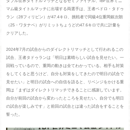
ダブル世界タイトルマッチとなるセミファイナル、
IBF
世界ミニ
マム級タイトルマッチに出場する両選手は、王者ペドロ・タドゥ
ラン（
28
フィリピン）が
47.4
キロ、挑戦者で同級
4
位重岡銀次朗
（
25
・ワタナベ）がリミットちょうどの
47.6
キロで共に計量を
クリアした。
2024
年
7
月の試合からのダイレクトリマッチとして行われるこの
試合、王者タドゥランは「明日は素晴らしい試合を見せたい。一
回戦っているので、重岡の動きは全てわかっている。相手も対策
をしてくると思うけど、自分も対策をしてきたので明日の試合で
見せたい」と明日の試合への自信を語ると、リベンジをかける重
岡は「まずはダイレクトリマッチできることに感謝しています。
自分が前回の試合から変わったところを見せたい。自分でも明日
の試合が楽しみです」と前回の試合とは違った試合をすることを
誓った。