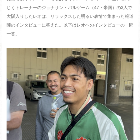
じくトレーナーのジョナサン・バルゲーム（
47
・米国）の
3
人で
大阪入りしたレオは、リラックスした明るい表情で集まった報道
陣のインタビューに答えた。以下はレオへのインタビューの一問
一答。