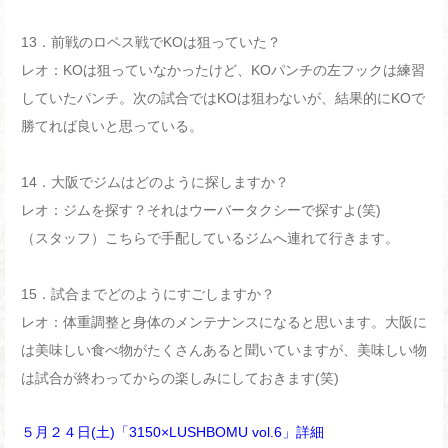
13
．前戦のロペス戦で
KO
は狙っていた？
レオ：
KO
は狙っていなかったけど、
KO
パンチの左フックは練習
していたパンチ。次の試合では
KO
は狙わないが、結果的に
KO
で
勝てれば良いと思っている。
14
．大阪でジムはどのように探しますか？
レオ：ジムを探す？それはウーバータクシーで探すよ
(
笑
)
（スタッフ）こちらで手配しているジムへ連れて行きます。
15
．試合までどのようにすごしますか？
レオ：体重調整と身体のメンテナンスになると思います。大阪に
は美味しい食べ物がたくさんあると聞いていますが、美味しい物
は試合が終わってからの楽しみにしておきます
(
笑
)
５月２４日(
土)
「3150
×LUSHBOMU vol.6
」
詳細