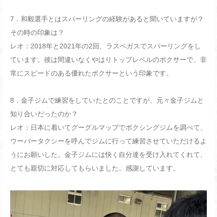
7
．和毅選手とはスパーリングの経験があると聞いていますが？
その時の印象は？
レオ：
2018
年と
2021
年の
2
回、ラスベガスでスパーリングをし
ています。彼は間違いなくやはりトップレベルのボクサーで、非
常にスピードのある優れたボクサーという印象です。
8
．金子ジムで練習をしていたとのことですが、元々金子ジムと
知り合いだったのか？
レオ：日本に着いてグーグルマップでボクシングジムを調べて、
ウーバータクシーを呼んでジムに行って練習させていただけるよ
うにお願いした。金子ジムには快く自分達を受け入れてくれて、
とても親切に対応してもらいました。感謝しています。