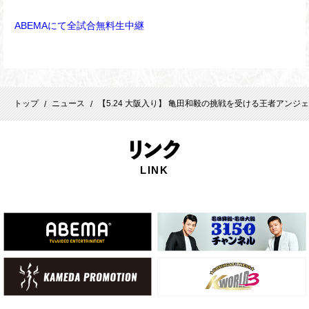
ABEMA
にて全試合無料生中継
トップ
ニュース
【5.24 大阪入り】 亀田和毅の挑戦を受ける王者アン
/
/
リ
ンク
LINK