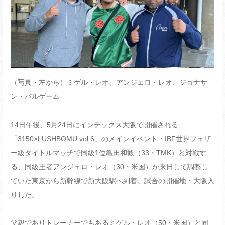
（写真・左から）ミゲル・レオ、アンジェロ・レオ、ジョナサ
ン・バルゲーム
14
日午後、
5
月
24
日にインテックス大阪で開催される
「
3150
×
LUSHBOMU vol.6
」のメインイベント・
IBF
世界フェザ
ー級タイトルマッチで同級
1
位亀田和毅（
33
・
TMK
）と対戦す
る、同級王者アンジェロ・レオ（
30
・米国）が来日して調整し
ていた東京から新幹線で新大阪駅へ到着。試合の開催地・大阪入
りした。
父親でありトレーナーでもあるミゲル・レオ（
50
・米国）と同