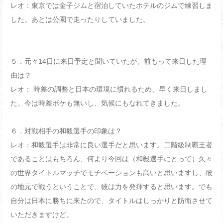
レオ：東京では金子ジムと宿泊していたホテルのジムで練習しま
した。あとは公園で走ったりしていました。
５．元々
14
日に来日予定と聞いていたが、前もって来日した理
由は？
レオ： 時差の調整と日本の環境に慣れるため、早く来日しまし
た。今は時差ボケも無いし、気候にもなれてきました。
６．対戦相手の和毅選手の印象は？
レオ：和毅選手は非常に良い選手だと思います。二階級制覇王者
であることはもちろん、何より今回は（和毅選手にとって）久々
の世界タイトルマッチでモチベーションも高いと思いますし、彼
の地元で戦うということで、彼は力を発揮すると思います。でも
自分は日本に勝ちに来たので、タイトルはしっかりと防衛させて
いただきますけど。