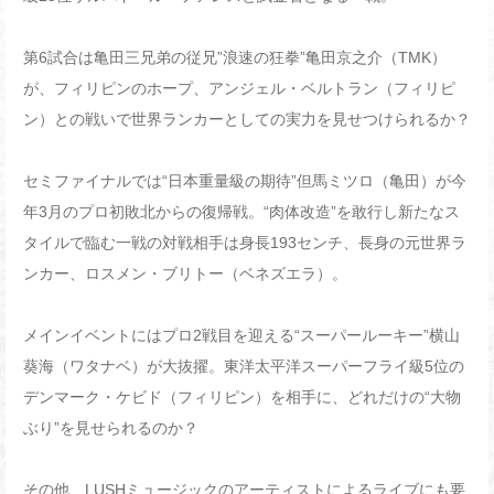
第6試合は亀田三兄弟の従兄”浪速の狂拳”亀田京之介（TMK）
が、フィリピンのホープ、アンジェル・ベルトラン（フィリピ
ン）との戦いで世界ランカーとしての実力を見せつけられるか？
セミファイナルでは“日本重量級の期待”但馬ミツロ（亀田）が今
年3月のプロ初敗北からの復帰戦。“肉体改造”を敢行し新たなス
タイルで臨む一戦の対戦相手は身長193センチ、長身の元世界ラ
ンカー、ロスメン・ブリトー（ベネズエラ）。
メインイベントにはプロ2戦目を迎える“スーパールーキー”横山
葵海（ワタナベ）が大抜擢。東洋太平洋スーパーフライ級5位の
デンマーク・ケビド（フィリピン）を相手に、どれだけの“大物
ぶり”を見せられるのか？
その他、LUSHミュージックのアーティストによるライブにも要