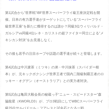
第1試合から“世界戦”IBF世界スーパーフライ級王座決定戦を開
催。日本の有力選手達がターゲットにしている”スーパーフライ
級世界王座”を新たに獲得するのは誰か？同級3位ウィリバルド・
ガルシアvs同級4位レネ・カリストの超ファイター同士による“メ
キシカン対決”をお見逃しなく。
その後も若手の注目ホープや話題の選手達が続々と登場します。
第4試合は中川麦茶（ミツキ）の弟・中川抹茶（スパイダー根
本）が、元キックボクシング世界王者で国内二階級制覇王者のロ
ッキー・オグデン（オーストラリア）との実力者対決。
第5試合は亀田大毅会長の秘蔵っ子“ニュー・スピードスター”森
脇龍星（KWORLD3）が、プロ3戦目にしてWBCスーパーフライ
級25位サルバドール・フアレスと試金石となる一戦。