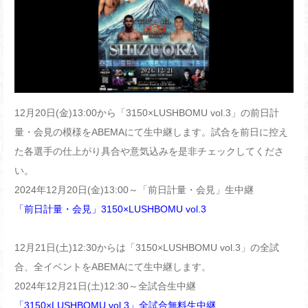
12月20日(金)13:00から「3150×LUSHBOMU vol.3」の前日計
量・会見の模様をABEMAにて生中継します。試合を前日に控え
た各選手の仕上がり具合や意気込みを是非チェックしてくださ
い。
2024年12月20日(金)13:00～「前日計量・会見」生中継
「前日計量・会見」3150×LUSHBOMU vol.3
12月21日(土)12:30からは「3150×LUSHBOMU vol.3」の全試
合、全イベントをABEMAにて生中継します。
2024年12月21日(土)12:30～全試合生中継
「3150×LUSHBOMU vol.3」全試合無料生中継