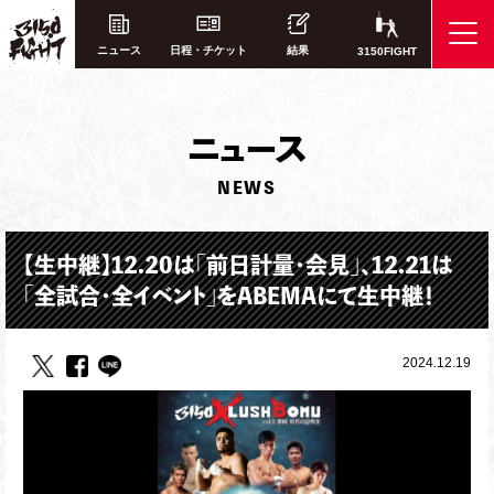
ニュース
日程・チケット
結果
3150FIGHT
ニ
ュース
NEWS
【生中継】12.20は「前日計量・会見」、12.21は
「全試合・全イベント」をABEMAにて生中継！
2024.12.19