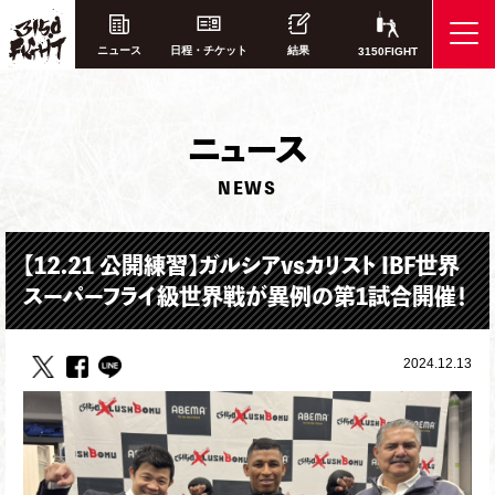
ニュース
日程・チケット
結果
3150FIGHT
ニ
ュース
NEWS
【12.21 公開練習】ガルシアvsカリスト IBF世界
スーパーフライ級世界戦が異例の第1試合開催！
2024.12.13