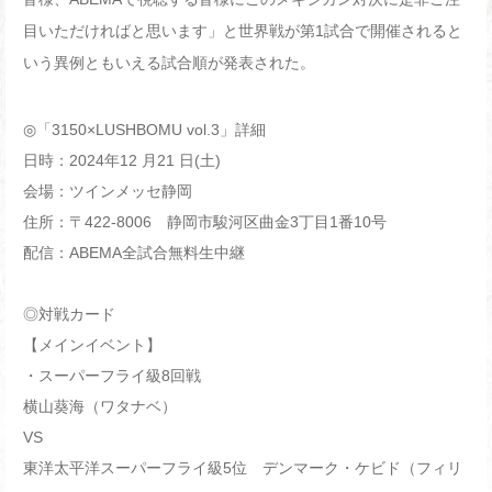
目いただければと思います」と世界戦が第
1
試合で開催されると
いう異例ともいえる試合順が発表された。
◎「3150×LUSHBOMU vol.3」詳細
日時：2024年12 月21 日(土)
会場：ツインメッセ静岡
住所：〒422-8006 静岡市駿河区曲金3丁目1番10号
配信：ABEMA全試合無料生中継
◎対戦カード
【メインイベント】
・スーパーフライ級8回戦
横山葵海（ワタナベ）
VS
東洋太平洋スーパーフライ級5位 デンマーク・ケビド（フィリ