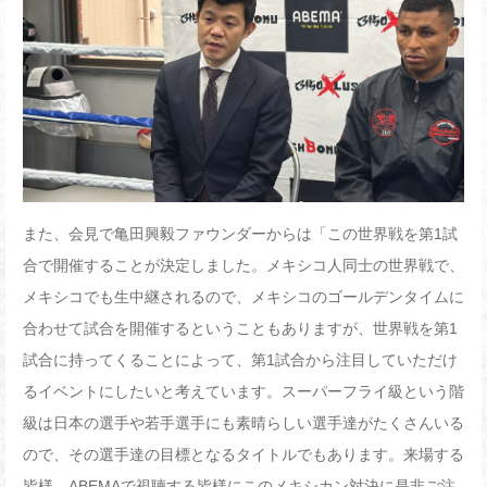
また、会見で亀田興毅ファウンダーからは「この世界戦を第
1
試
合で開催することが決定しました。メキシコ人同士の世界戦で、
メキシコでも生中継されるので、メキシコのゴールデンタイムに
合わせて試合を開催するということもありますが、世界戦を第
1
試合に持ってくることによって、第
1
試合から注目していただけ
るイベントにしたいと考えています。スーパーフライ級という階
級は日本の選手や若手選手にも素晴らしい選手達がたくさんいる
ので、その選手達の目標となるタイトルでもあります。来場する
皆様、
ABEMA
で視聴する皆様にこのメキシカン対決に是非ご注