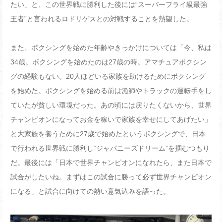
たい」と、この世界戦に勝利した後には“スーパーフライ級最強
王者”と言われるロドリゲスとの対戦することを熱望した。
また、ボクシングを始めた年齢やきっかけについては「今、私は
34
歳。ボクシングを始めたのは
27
歳の時。アマチュアボクシン
グの経験もない。
20
人ほどいる家族を助けるためにボクシング
を始めた。ボクシングを始める前は漁師やトラックの運転手をし
ていたが貧しい環境だった。あの頃には戻りたくないから、世界
チャンピオンになってお金を稼いで家族を幸せにしてあげたい」
と大家族を養うために
27
歳で始めたというボクシングで、日本
で行われる世界戦に勝利し“ジャパニーズドリーム”を掴むつもり
だ。最後には「日本で世界チャンピオンになれたら、また日本で
試合がしたいね。まずはこの試合に勝って必ず世界チャンピオン
になる」と試合に向けての熱い意気込みを語った。