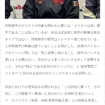
対戦相手のカリストの印象を聞かれた際には「カリストは良い選
手であることは知っているが、自分は試合前に相手の映像を観る
タイプではない。対戦相手の研究はトレーナー達に任せている」
と対戦相手の映像は観ていないことを明かした。自身のストロン
グポイントに関しては「常に攻撃し続けること。相手のパンチを
受けようが構わない。自分がより多くのパンチを出して攻撃する
こと。それが“戦士”である自分のボクシングだ」と“超攻撃型フ
ァイター”と言われる自分のボクシングスタイルを説明した。
試合に向けての意気込みを聞かれると「この試合に勝って、その
先に、この階級で一番強いと言われている
WBC
王者のジェシ
ー・ロドリゲス（米国・
WBC
世界同級王者）との対戦を実現し