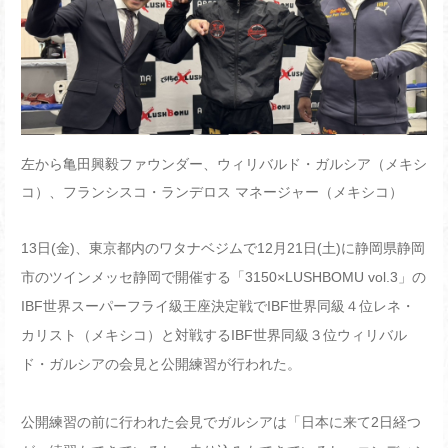
左から亀田興毅ファウンダー、ウィリバルド・ガルシア（メキシ
コ）、フランシスコ・ランデロス マネージャー
（メキシコ）
13
日
(
金
)
、東京都内のワタナベジムで
12
月
21
日
(
土
)
に静岡県静岡
市のツインメッセ静岡で開催する「
3150×LUSHBOMU vol.3
」の
IBF
世界スーパーフライ級王座決定戦で
IBF
世界同級４位レネ・
カリスト（メキシコ）と対戦する
IBF
世界同級３位ウィリバル
ド・ガルシアの会見と公開練習が行われた。
公開練習の前に行われた会見でガルシアは「日本に来て
2
日経つ