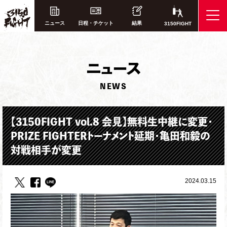
ニュース
日程・チケット
結果
3150FIGHT
ニ
ュース
NEWS
【3150FIGHT vol.8 会見】無料生中継に変更・
PRIZE FIGHTERトーナメント延期・亀田和毅の
対戦相手が変更
2024.03.15