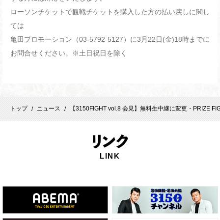
ローソンチケットで観戦チケットを購入した方の払い戻しに関し
ては
亀田プロモーション（03-5792-5127）に3月22日(金)18時までに
お問合せください。※土日祝日を除く
トップ
ニュース
【3150FIGHT vol.8 会見】無料生中継に変更・PRI
/
/
リ
ンク
LINK