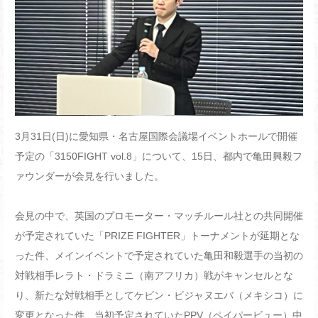
3月31日(日)に愛知県・名古屋国際会議場イベントホールで開催
予定の「3150FIGHT vol.8」について、15日、都内で亀田興毅フ
ァウンダーが会見を行いました。
会見の中で、英国のプロモーター・マッチルール社との共同開催
が予定されていた「PRIZE FIGHTER」トーナメントが延期とな
った件、メインイベントで予定されていた亀田和毅選手の当初の
対戦相手レラト・ドラミニ（南アフリカ）戦がキャンセルとな
り、新たな対戦相手としてケビン・ビジャヌエバ（メキシコ）に
変更となった件、当初予定されていたPPV（ペイパービュー）中