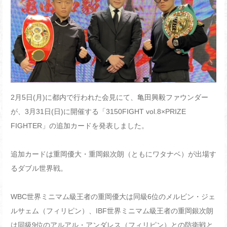
2月5日(月)に都内で行われた会見にて、亀田興毅ファウンダー
が、3月31日(日)に開催する「3150FIGHT vol.8×PRIZE
FIGHTER」の追加カードを発表しました。
追加カードは重岡優大・重岡銀次朗（ともにワタナベ）が出場す
るダブル世界戦。
WBC世界ミニマム級王者の重岡優大は同級6位のメルビン・ジェ
ルサェム（フィリピン）、IBF世界ミニマム級王者の重岡銀次朗
は同級9位のアルアル・アンダレス（フィリピン）との防衛戦と