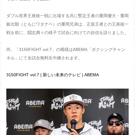
ダブル世界王座統一戦に出場する共に暫定王者の重岡優大・重岡
銀次朗（ともにワタナベ）の重岡兄弟は、正規王者との王座統一
戦を前に、闘志満々の様子で試合に向けての自信を語りました。
尚、「3150FIGHT vol.7」の模様はABEMA「ボクシングチャン
ネル」にて全試合無料生中継されます。
3150FIGHT vol.7 | 新しい未来のテレビ | ABEMA