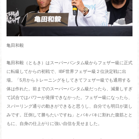
亀田和毅
亀田和毅（ともき）はスーパーバンタム級からフェザー級に正式
に転級してからの初戦で、IBF世界フェザー級２位決定戦に出
場。「5月からトレーニングをしてきてフェザー級でも通用する
体は作れた。前までのスーパーバンタム級だったら、減量しすぎ
て試合ではパワーが発揮できなかった。フェザー級になったら、
スパーリング通りの動きができると思うし、自分でも明日が楽し
みです。圧倒して勝ちたいですね」とバキバキに割れた腹筋とと
もに、自身の仕上がりに強い自信を見せました。