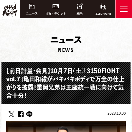
ニュース
日程・チケット
結果
3150FIGHT
ニ
ュース
NEWS
【前日計量・会見】10月7日(土)「3150FIGHT
vol.7」亀田和毅がバキバキボディで万全の仕上
がりを披露！重岡兄弟は王座統一戦に向けて気
合十分！
2023.10.06