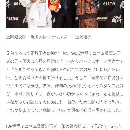
重岡銀次朗・亀田興毅ファウンダー・重岡優大
兄弟そろって正規王者に挑む一戦。WBC世界ミニマム級暫定王
者の兄・優大は会見の冒頭に「しっかりぶっとばす」と宣言する
と「今までやってきた格闘技人生の全ての力を出し切れたらい
い」と気合満点の表情で語りました。そして「基本的に自分はメ
ンタル的には家族、友達、仲間のために闘うというスタンスだけ
ど、今回に関しては、僕が小さい頃からやってきたことを無駄じ
ゃなかったと証明するためにも、自分のために闘おうかと思う。
それが今までにない感情ですね」と現在の心境を明かしました。
IBF世界ミニマム級暫定王者・弟の銀次朗は「（兄弟で）２人と