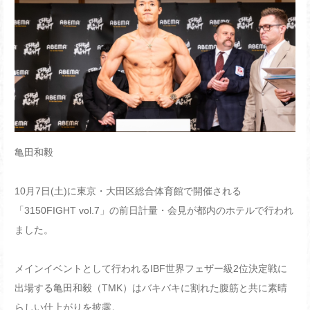
亀田和毅
10月7日(土)に東京・大田区総合体育館で開催される
「3150FIGHT vol.7」の前日計量・会見が都内のホテルで行われ
ました。
メインイベントとして行われるIBF世界フェザー級2位決定戦に
出場する亀田和毅（TMK）はバキバキに割れた腹筋と共に素晴
らしい仕上がりを披露。