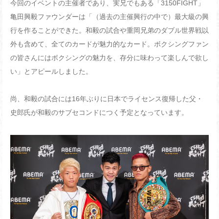
今回のイベントの主催者であり、実兄でもある「3150FIGHT」
亀田興毅ファウンダーは「（過去の主催興行の中で）最大級の興
行を作ることができた。和毅の試合や重岡兄弟のダブル世界戦以
外も含めて、全てのカードが魅力的なカード。ボクシングファン
の皆さんにはボクシングの魅力を、存分に味わって楽しんで欲し
い」とアピールしました。
尚、和毅の試合には16年ぶりに日本でライセンス復帰した父・
史郎氏が和毅のサブセコンドにつく予定となっています。