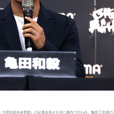
7日、東京・大田区総合体育館）の記者会見が６日に都内で行われ、亀田三兄弟