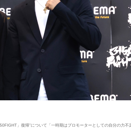
3150FIGHT」復帰”について「一時期はプロモーターとしての自分の力