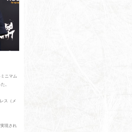
界ミニマム
った。
ダレス（メ
で実現され