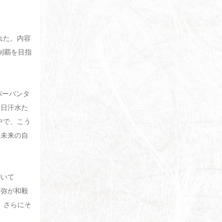
れた。内容
制覇を目指
パーバンタ
毎日汗水た
中で、こう
。未来の自
聞いて
尚弥が和毅
。さらにそ