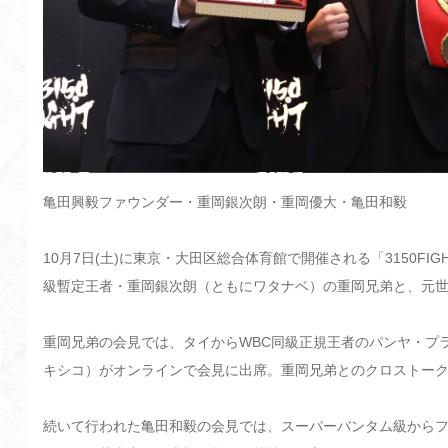
亀田興毅ファウンダー・重岡銀次朗・重岡優大・亀田和毅
10月7日(土)に東京・大田区総合体育館で開催される「3150FIG
級暫定王者・重岡銀次朗（ともにワタナベ）の重岡兄弟と、元世
重岡兄弟の会見では、タイからWBC同級正規王者のパンヤ・プ
キシコ）がオンラインで会見に出席。重岡兄弟とのクロストー
続いて行われた亀田和毅の会見では、スーパーバンタム級から