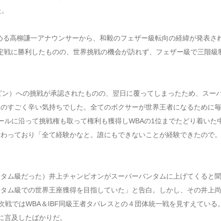
た。
める高柳謙一アナウンサーから、和毅のフェザー級転向の経緯が発表さ
決定戦に勝利したものの、世界挑戦の機会が訪れず、フェザー級で三階級
ピン）への挑戦が承認されたものの、翌日に覆ってしまったため、スー
ものすごく辛い気持ちでした。全てのボクサーが世界王者になるために
ールに沿って挑戦権も取って権利も獲得しWBAの1位までたどり着いた
替わっており「全て経験かなと。誰にもできないことが経験できたので
ンタム級だった）井上チャンピオンがスーパーバンタムに上げてくると
ンタム級での世界王座獲得を目指していた」と告白。しかし、その井上
次戦ではWBA＆IBF同級王者タパレスとの４団体統一戦を見すえている
に言及したばかりだ。