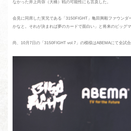
なかった井上尚弥（大橋）戦の可能性にも言及した。
会見に同席した実兄である「3150FIGHT」亀田興毅ファウ
かなと。それが決まれば夢のカードで面白い」と将来のビッグ
尚、10月7日の「3150FIGHT vol.7」の模様はABEMAにて