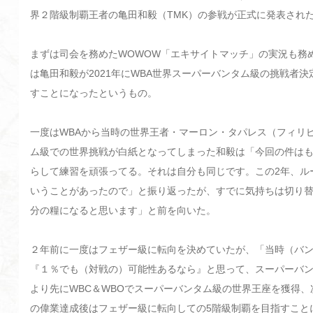
界２階級制覇王者の亀田和毅（TMK）の参戦が正式に発表され
まずは司会を務めたWOWOW「エキサイトマッチ」の実況も務
は亀田和毅が2021年にWBA世界スーパーバンタム級の挑戦者
すことになったというもの。
一度はWBAから当時の世界王者・マーロン・タパレス（フィリ
ム級での世界挑戦が白紙となってしまった和毅は「今回の件は
らして練習を頑張ってる。それは自分も同じです。この2年、ル
いうことがあったので」と振り返ったが、すでに気持ちは切り
分の糧になると思います」と前を向いた。
２年前に一度はフェザー級に転向を決めていたが、「当時（バ
『１％でも（対戦の）可能性あるなら』と思って、スーパーバ
より先にWBC＆WBOでスーパーバンタム級の世界王座を獲得、
の偉業達成後はフェザー級に転向しての5階級制覇を目指すこと