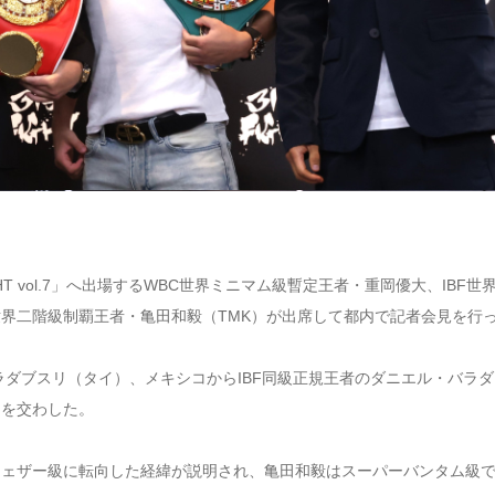
HT vol.7」へ出場するWBC世界ミニマム級暫定王者・重岡優大、IBF世
界二階級制覇王者・亀田和毅（TMK）が出席して都内で記者会見を行
ラダブスリ（タイ）、メキシコからIBF同級正規王者のダニエル・バラ
クを交わした。
フェザー級に転向した経緯が説明され、亀田和毅はスーパーバンタム級