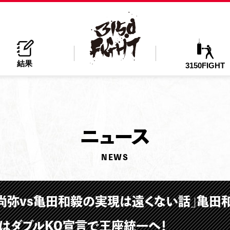
結果
3150FIGHT
ニ
ュース
NEWS
尚弥vs亀田和毅の実現は遠くない話」亀田和
はダブルKO宣言で王座統一へ！