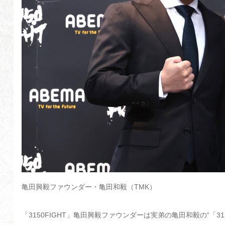
亀田興毅ファウンダー・亀田和毅（TMK）
「3150FIGHT」亀田興毅ファウンダーは実弟の亀田和毅の“「