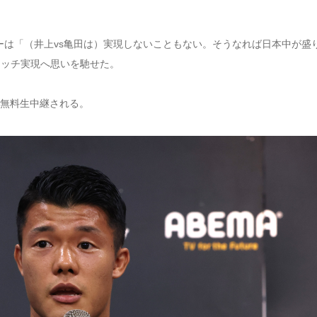
ンダーは「（井上vs亀田は）実現しないこともない。そうなれば日本中が盛
マッチ実現へ思いを馳せた。
全試合無料生中継される。