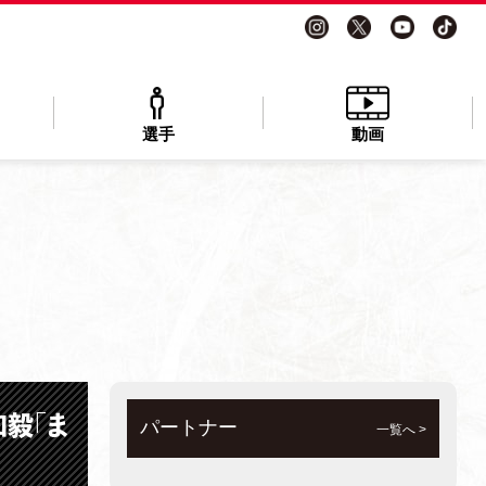
選手
動画
毅「ま
パートナー
一覧へ >