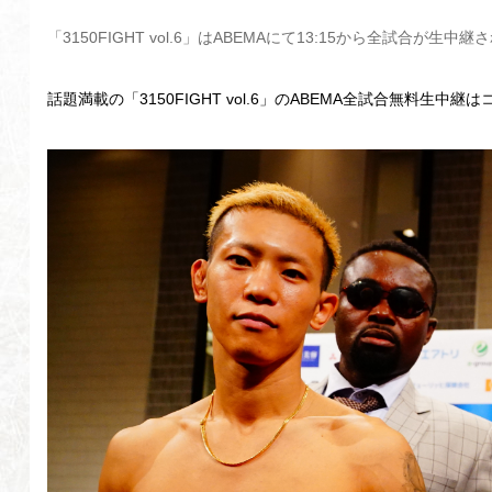
「3150FIGHT vol.6」はABEMAにて13:15から全試合が生中継
話題満載の「3150FIGHT vol.6」のABEMA全試合無料生中継