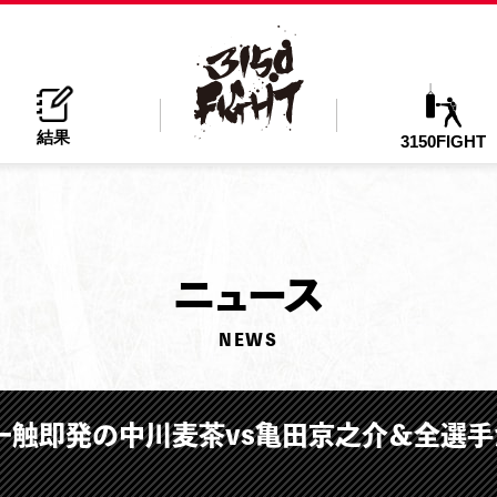
結果
3150FIGHT
ニ
ュース
NEWS
ol.6」一触即発の中川麦茶vs亀田京之介＆全選