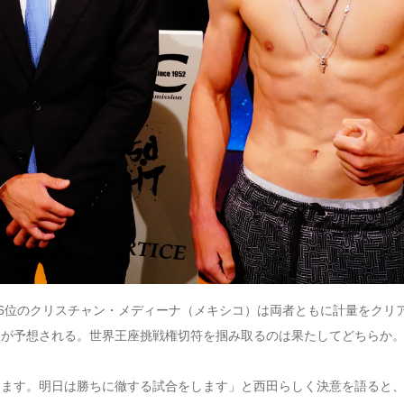
同級6位のクリスチャン・メディーナ（メキシコ）は両者ともに計量をクリ
開が予想される。世界王座挑戦権切符を掴み取るのは果たしてどちらか
ちます。明日は勝ちに徹する試合をします」と西田らしく決意を語ると