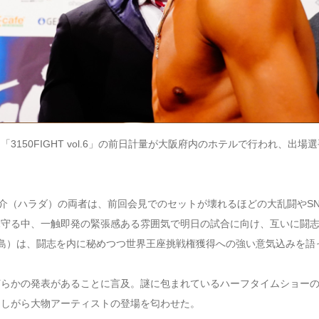
3150FIGHT vol.6」の前日計量が大阪府内のホテルで行われ、出場
之介（ハラダ）の両者は、前回会見でのセットが壊れるほどの大乱闘やSN
見守る中、一触即発の緊張感ある雰囲気で明日の試合に向け、互いに闘
六島）は、闘志を内に秘めつつ世界王座挑戦権獲得への強い意気込みを語
何らかの発表があることに言及。謎に包まれているハーフタイムショー
濁しがら大物アーティストの登場を匂わせた。