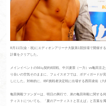
8月11日(金・祝)にエディオンアリーナ大阪第1競技場で開催する「
計量をクリアした。
メインイベントの56㎏契約8回戦、中川麦茶（一力）vs亀田京
り合いの空気そのままに、フェイスオフでは、ボディガードが
しにした。対称的に、IBF挑戦者決定戦に出場する西田凌佑（
亀田興毅ファンダーは、明日の興行で、弟の亀田和毅に関する
ティストについても、「夏のアーティストと言えば」と言葉を