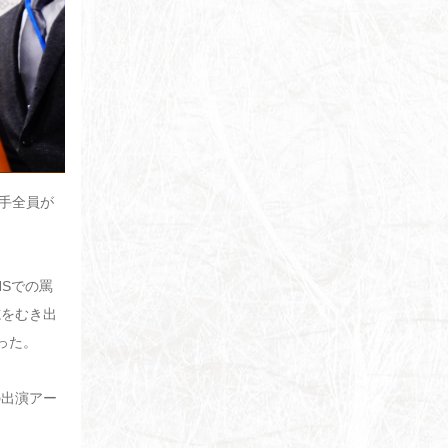
選手全員が
Sでの罵
志をむき出
った。
の出演アー