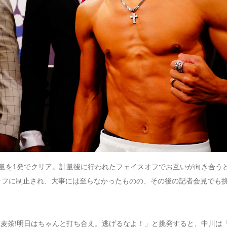
計量を1発でクリア。計量後に行われたフェイスオフでお互いが向き合う
ッフに制止され、大事には至らなかったものの、その後の記者会見でも
麦茶!明日はちゃんと打ち合え。逃げるなよ！」と挑発すると、中川は