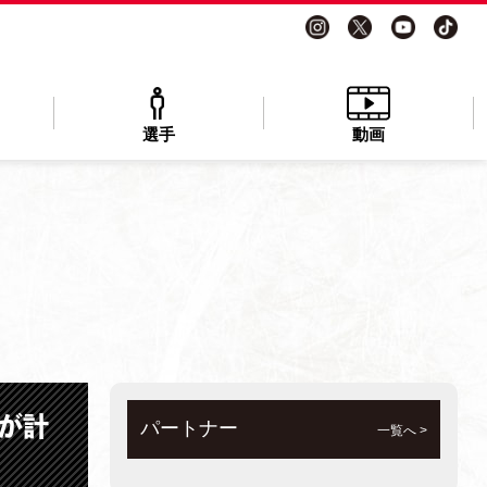
選手
動画
手が計
パートナー
一覧へ >