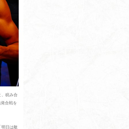
と、睨み合
挑発合戦を
「明日は敵