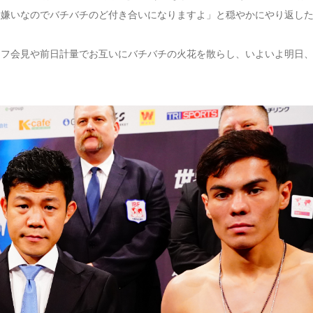
大嫌いなのでバチバチのど付き合いになりますよ」と穏やかにやり返し
オフ会見や前日計量でお互いにバチバチの火花を散らし、いよいよ明日