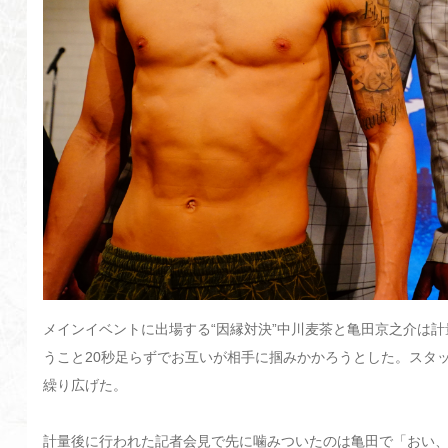
メインイベントに出場する“因縁対決”中川麦茶と亀田京之介は
うこと20秒足らずでお互いが相手に掴みかかろうとした。スタ
繰り広げた。
計量後に行われた記者会見で先に噛みついたのは亀田で「おい、