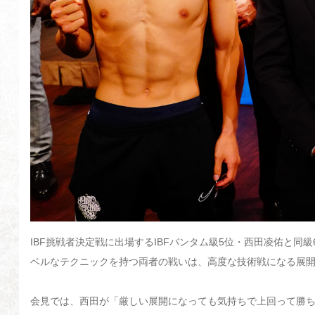
IBF挑戦者決定戦に出場するIBFバンタム級5位・西田凌佑と
ベルなテクニックを持つ両者の戦いは、高度な技術戦になる展
会見では、西田が「厳しい展開になっても気持ちで上回って勝