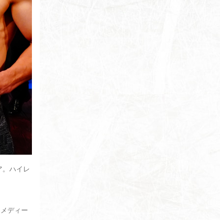
ア。ハイレ
。
、メディー