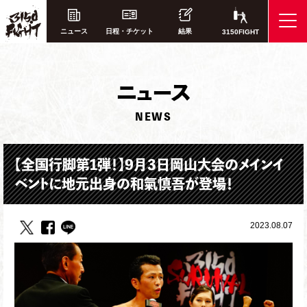
ニュース
日程・チケット
結果
3150FIGHT
ニ
ュース
NEWS
【全国行脚第1弾！】9月3日岡山大会のメインイ
ベントに地元出身の和氣慎吾が登場！
2023.08.07