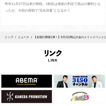
昨年11月27日以来の再戦。1戦目は僅差の判定で高山の勝利とな
ったが、今回の再戦で“完全決着”となるか？
トップ
ニュース
【全国行脚第1弾！】9月3日岡山大会のメインイベント
/
/
リ
ンク
LINK