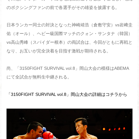
のボクシングファンの前で各選手がその雄姿を披露する。
日本ランカー同士の対決となった神崎靖浩（倉敷守安）vs岩﨑圭
佑（オール）、ヘビー級国際マッチのクォン・サンタナ（韓国）
vs高山秀峰（スパイダー根本）の両試合は、今回がともに再戦と
なり、お互いが完全決着を目指す激戦が期待される。
尚、「3150FIGHT SURVIVAL vol.8」岡山大会の模様はABEMA
にて全試合が無料生中継される。
「3150FIGHT SURVIVAL vol.8」岡山大会の詳細はコチラから