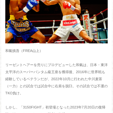
和氣慎吾（FREA山上）
リーゼントヘアーを売りにプロデビューした和氣は、日本・東洋
太平洋のスーパーバンタム級王座を獲得後、2016年に世界戦も
経験しているベテランだが、2022年10月に行われた中川麦茶
（一力）との試合では試合中に右肩を脱臼。その試合では不運の
TKO負け。
しかし、「3150FIGHT」初登場となった2023年7月20日の復帰