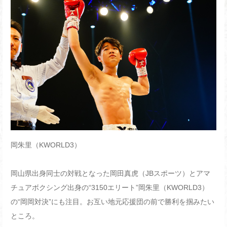
岡朱里（KWORLD3）
岡山県出身同士の対戦となった岡田真虎（JBスポーツ）とアマ
チュアボクシング出身の“3150エリート”岡朱里（KWORLD3）
の“岡岡対決”にも注目。お互い地元応援団の前で勝利を掴みたい
ところ。