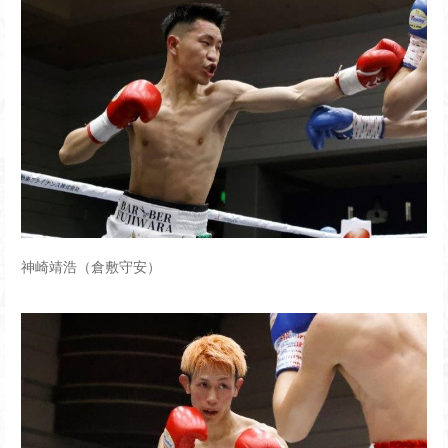
神崎靖浩（倉敷守安）