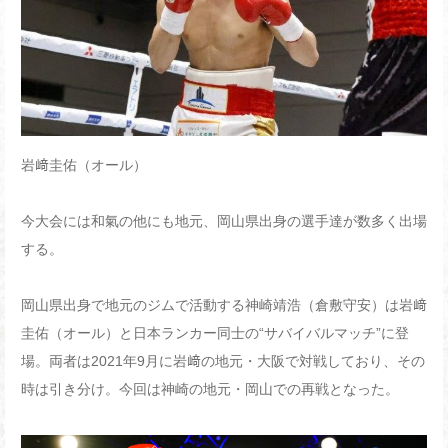
岩﨑圭佑（オール）
今大会には和氣の他にも地元、岡山県出身の選手達が数多く出場
する。
岡山県出身で地元のジムで活動する神崎靖浩（倉敷守安）は岩﨑
圭佑（オール）と日本ランカー同士の“サバイバルマッチ”に登
場。両者は2021年9月に岩﨑の地元・大阪で対戦しており、その
時は引き分け。今回は神崎の地元・岡山での再戦となった。