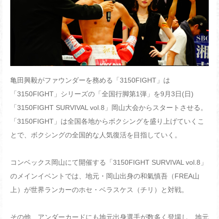
亀田興毅がファウンダーを務める「3150FIGHT」は
「3150FIGHT」シリーズの「全国行脚第1弾」を9月3日(日)
「3150FIGHT SURVIVAL vol.8」岡山大会からスタートさせる。
「3150FIGHT」は全国各地からボクシングを盛り上げていくこ
とで、ボクシングの全国的な人気復活を目指していく。
コンベックス岡山にて開催する「3150FIGHT SURVIVAL vol.8」
のメインイベントでは、地元・岡山出身の和氣慎吾（FREA山
上）が世界ランカーのホセ・ベラスケス（チリ）と対戦。
その他、アンダーカードにも地元出身選手が数多く登場し、地元