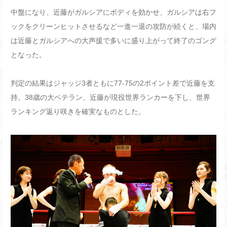
中盤になり、近藤がガルシアにボディを効かせ、ガルシアは右フ
ックをクリーンヒットさせるなど一進一退の攻防が続くと、場内
は近藤とガルシアへの大声援で多いに盛り上がって終了のゴング
となった。
判定の結果はジャッジ3者ともに77-75の2ポイント差で近藤を支
持。38歳の大ベテラン、近藤が現役世界ランカーを下し、世界
ランキング返り咲きを確実なものとした。