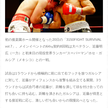
初の後楽園ホール開催となった20日の「3150FIGHT SURVIVAL
vol.7」。メインイベントの64㎏契約8回戦は大ベテラン、近藤明
広（一力）と初来日の現役世界ランカー“スーパーマン”ホセ・ガ
ルシア（メキシコ）との一戦。
試合は1ラウンドから積極的に前に出て右フックを放つガルシア
に対して、近藤がディフェンスから攻撃を組み立てる展開。3ラ
ウンドからは試合巧者の近藤が、距離を潰して頭を付け合っての
打ち合いに持ち込む。距離を潰されたガルシアは、近藤が得意と
する接近戦に応じ、激しい打ち合いからの我慢比べとなった。