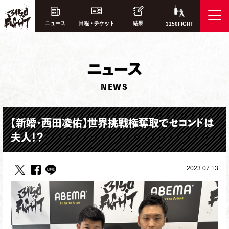
ニュース
日程・チケット
結果
3150FIGHT
ニ
ュース
NEWS
【新婚・西田凌佑】世界挑戦権奪取でセコンドは
夫人！？
2023.07.13