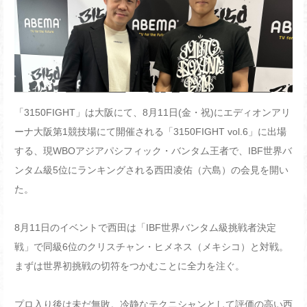
「3150FIGHT」は大阪にて、8月11日(金・祝)にエディオンアリ
ーナ大阪第1競技場にて開催される「3150FIGHT vol.6」に出場
する、現WBOアジアパシフィック・バンタム王者で、IBF世界バ
ンタム級5位にランキングされる西田凌佑（六島）の会見を開い
た。
8月11日のイベントで西田は「IBF世界バンタム級挑戦者決定
戦」で同級6位のクリスチャン・ヒメネス（メキシコ）と対戦。
まずは世界初挑戦の切符をつかむことに全力を注ぐ。
プロ入り後は未だ無敗。冷静なテクニシャンとして評価の高い西