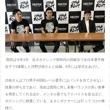
西田は今年3月、近大ボクシング部時代の同級生で全日本選手権
女子で3連覇した河野沙捺さんと結婚。6月には挙式をあげた。
沙捺さんはプロ男子4回戦レベル選手にはパンチを当てさせない
技量の持ち主であり、現在は西田に対し栄養バランスの良い食事
を用意してくれるほか、メンタル面でもアドバイスを送るほど。
ボクシングに精通している、まさにボクサーには打ってつけの奥
様だ。