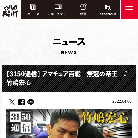
ニュース
日程・チケット
結果
3150FIGHT
ニ
ュース
NEWS
【3150通信】 アマチュア百戦 無冠の帝王 #
竹嶋宏心
2022.04.06