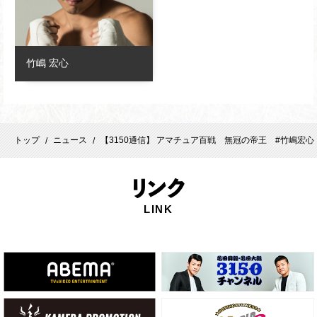
竹嶋 宏心
トップ
ニュース
【3150通信】 アマチュア百戦 無冠の帝王 #竹嶋宏
/
/
リ
ンク
LINK