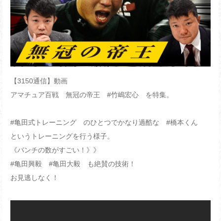
【3150通信】動画
アマチュア百戦 無冠の帝王 #竹嶋宏心 を特集。
#亀田式トレーニング のひとつでかなり過酷な #橋本くん
というトレーニングを行う様子。
《パンチの数がすごい！》》
#亀田興毅 #亀田大毅 も絶賛の技術！
お見逃しなく！